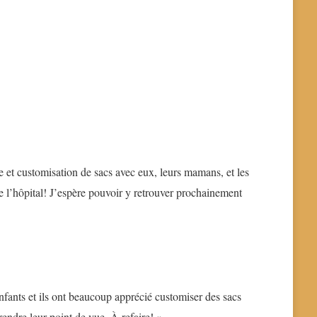
ie et customisation de sacs avec eux, leurs mamans, et les
 de l’hôpital! J’espère pouvoir y retrouver prochainement
enfants et ils ont beaucoup apprécié customiser des sacs
prendre leur point de vue. À refaire! »