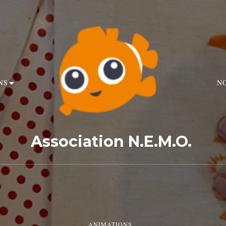
NS
N
Association N.E.M.O.
ANIMATIONS