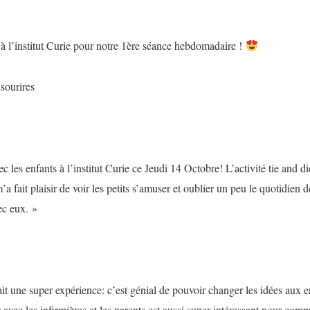
 à l’institut Curie pour notre 1ère séance hebdomadaire !
 sourires
 les enfants à l’institut Curie ce Jeudi 14 Octobre! L’activité tie and d
’a fait plaisir de voir les petits s’amuser et oublier un peu le quotidien
vec eux. »
était une super expérience: c’est génial de pouvoir changer les idées aux 
r avec les infirmières et les parents est aussi super intéressant pour com